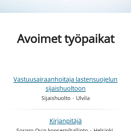
Avoimet työpaikat
Vastuusairaanhoitaja lastensuojelun
sijaishuoltoon
Sijaishuolto
·
Ulvila
Kirjanpitäjä
Sospro Oy:n konsernihallinto
·
Helsinki,