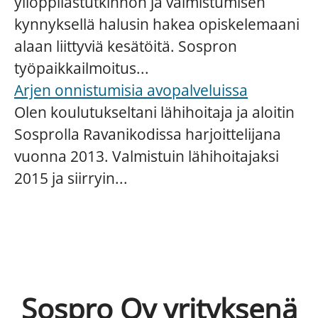
ylioppilastutkinnon ja valmistumisen
kynnyksellä halusin hakea opiskelemaani
alaan liittyviä kesätöitä. Sospron
työpaikkailmoitus...
Arjen onnistumisia avopalveluissa
Olen koulutukseltani lähihoitaja ja aloitin
Sosprolla Ravanikodissa harjoittelijana
vuonna 2013. Valmistuin lähihoitajaksi
2015 ja siirryin...
Sospro Oy yrityksenä