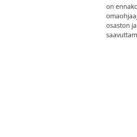
on ennako
omaohjaaj
osaston ja
saavuttami