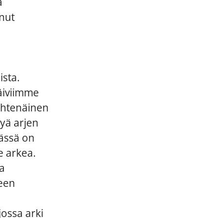
a
nut
sta.
äiviimme
yhtenäinen
yä arjen
jässä on
e arkea.
ia
seen
jossa arki