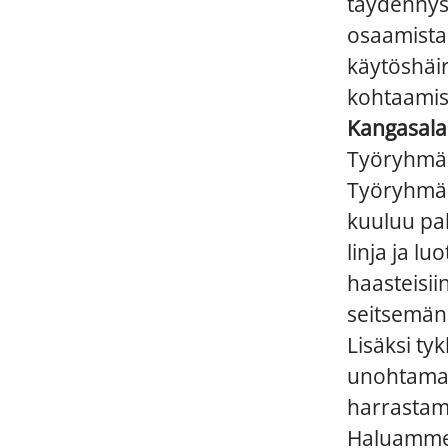
täydenny
osaamista
käytösha
kohtaamis
Kangasalal
Työryhmäs
Työryhmän
kuuluu pa
linja ja l
haasteisii
seitsemän
Lisäksi ty
unohtamatt
harrastam
Haluamme t