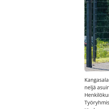
Kangasalal
neljä asui
Henkilökun
Työryhmis