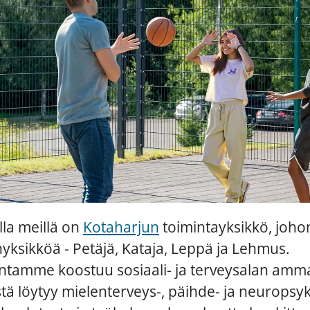
la meillä on
Kotaharjun
toimintayksikkö, joho
nyksikköä - Petäjä, Kataja, Leppä ja Lehmus.
tamme koostuu sosiaali- ja terveysalan ammatt
tä löytyy mielenterveys-, päihde- ja neuropsyk