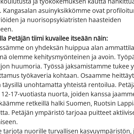
skoulutusta ja työkokemuksen kautta hankittu
. Kangasalan asuinyksikkömme ovat profiloitu
̈iriöiden ja nuorisopsykiatristen haasteiden
een.
la Petäjän tiimi kuvailee itseään näin:
sämme on yhdeksän huippua alan ammattilai
ä olemme kehitysmyönteinen ja avoin. Työp
ljon huumoria. Työssä jaksamistamme tukee 
uottamus työkaveria kohtaan. Osaamme heittäyt
n täysillä unohtamatta yhteistä rentoilua. Petä
 12-17-vuotiasta nuorta, joiden kanssa jaamm
kkäämme retkeillä halki Suomen, Ruotsin Lapp
a. Petäjän ympäristö tarjoaa puitteet aktiivi
iseen.
arjota nuorille turvallisen kasvuympäristön, 