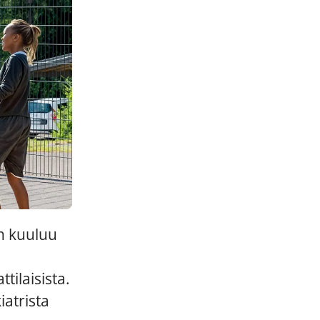
n kuuluu
ilaisista.
iatrista